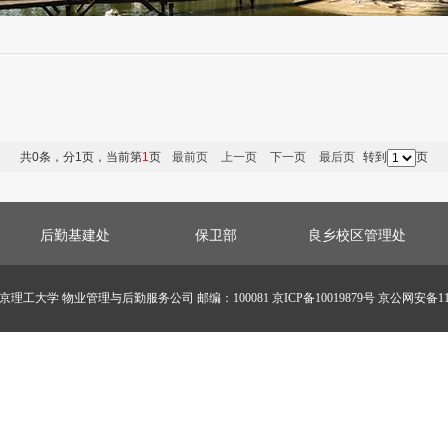
共0条，分1页，当前第
1
页
最前页
上一页
下一页
最后页
转到
页
后勤基建处
保卫部
良乡校区管理处
工大学 物业管理与后勤服务公司 邮编：100081 京ICP备10019879号 京公网安备1104